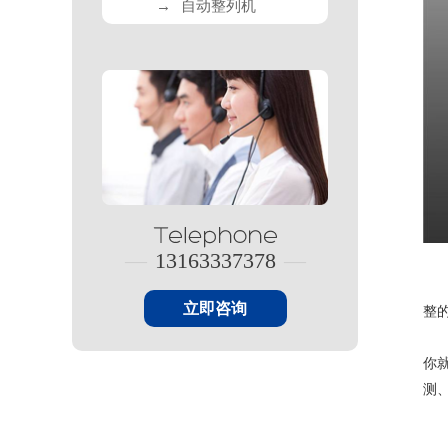
→
自动整列机
—
13163337378
—
立即咨询
整
你
测